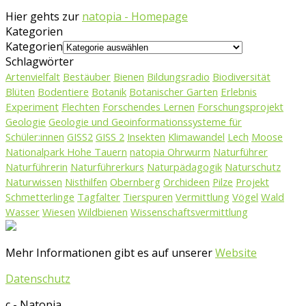
Hier gehts zur
natopia - Homepage
Kategorien
Kategorien
Schlagwörter
Artenvielfalt
Bestäuber
Bienen
Bildungsradio
Biodiversität
Blüten
Bodentiere
Botanik
Botanischer Garten
Erlebnis
Experiment
Flechten
Forschendes Lernen
Forschungsprojekt
Geologie
Geologie und Geoinformationssysteme für
Schüler:innen
GISS2
GISS 2
Insekten
Klimawandel
Lech
Moose
Nationalpark Hohe Tauern
natopia Ohrwurm
Naturführer
Naturführerin
Naturführerkurs
Naturpädagogik
Naturschutz
Naturwissen
Nisthilfen
Obernberg
Orchideen
Pilze
Projekt
Schmetterlinge
Tagfalter
Tierspuren
Vermittlung
Vögel
Wald
Wasser
Wiesen
Wildbienen
Wissenschaftsvermittlung
Mehr Informationen gibt es auf unserer
Website
Datenschutz
c - Natopia