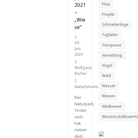
Pilze
2021
–
Projekt
„Wie
Schmetterlinge
se“
Tagfalter
30.
Tierspuren
Juni
2021
Vermittlung
Vögel
Wolfgang
Bacher
Wald
Wasser
NaturführerIn
Wiesen
Der
Naturpark
Wildbienen
Tiroler
Wissenschaftsvermi
Lech
hat
neben
dem