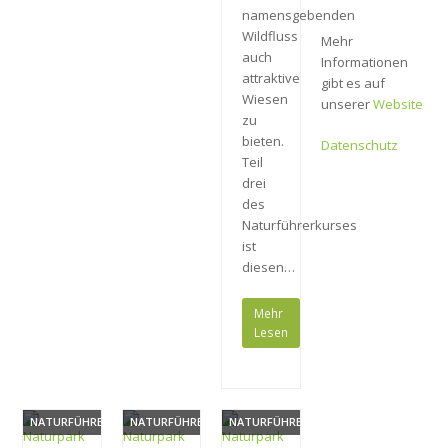
namensgebenden
Wildfluss
Mehr
auch
Informationen
attraktive
gibt es auf
Wiesen
unserer
Website
zu
bieten.
Datenschutz
Teil
drei
des
Naturführerkurses
ist
diesen…
Mehr
Lesen
NATURFÜHRERIN
NATURFÜHRERIN
NATURFÜHRERIN