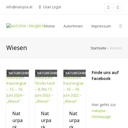
Facebook
Yout
info@natopia.at
User Login
Home
AutorInnen
Impressum
Wiesen
Startseite
»
Wiesen
Finde uns auf
NATURFÜHRERIN
NATURFÜHRERIN
NATURFÜHRERIN
Facebook
Hier gehts zur
natopia -
Nat
Nat
Nat
Homepage
urpa
urpa
urpa
rk
rk
rk