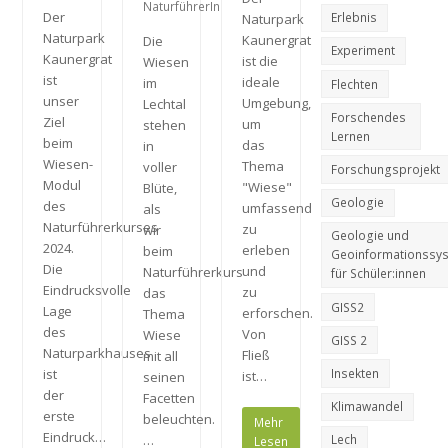
NaturführerIn
Der
Erlebnis
Naturpark
Naturpark
Kaunergrat
Die
Experiment
Kaunergrat
ist die
Wiesen
ist
ideale
im
Flechten
unser
Umgebung,
Lechtal
Forschendes
Ziel
um
stehen
Lernen
beim
das
in
Wiesen-
Thema
voller
Forschungsprojekt
Modul
"Wiese"
Blüte,
Geologie
des
umfassend
als
Naturführerkurses
zu
wir
Geologie und
2024.
erleben
beim
Geoinformationssy
Die
und
Naturführerkurs
für Schüler:innen
Eindrucksvolle
zu
das
GISS2
Lage
erforschen.
Thema
des
Von
Wiese
GISS 2
Naturparkhauses
Fließ
mit all
Insekten
ist
ist…
seinen
der
Facetten
Klimawandel
erste
beleuchten.
Mehr
Eindruck…
…
Lech
Lesen