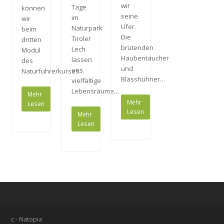
wir
Tage
können
seine
im
wir
Ufer.
Naturpark
beim
Die
Tiroler
dritten
brütenden
Lech
Modul
Haubentaucher
lassen
des
und
uns
Naturführerkurses…
Blässhühner…
vielfältige
Lebensräume…
Mehr
Mehr
Lesen
Lesen
Mehr
Lesen
c - Natopia