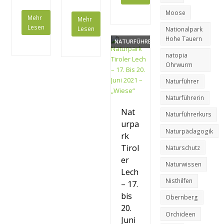
Moose
Mehr
Mehr
Lesen
Lesen
Nationalpark
Hohe Tauern
NATURFÜHRERIN
natopia
Ohrwurm
Naturführer
Naturführerin
Nat
Naturführerkurs
urpa
Naturpädagogik
rk
Tirol
Naturschutz
er
Naturwissen
Lech
Nisthilfen
– 17.
bis
Obernberg
20.
Orchideen
Juni