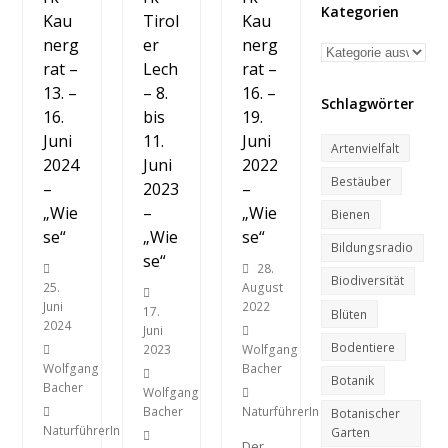
Kategorien
Kau
Tirol
Kau
nerg
er
nerg
Kategorien
rat –
Lech
rat –
13. –
– 8.
16. –
Schlagwörter
16.
bis
19.
Juni
11.
Juni
Artenvielfalt
2024
Juni
2022
Bestäuber
–
2023
–
„Wie
–
„Wie
Bienen
se“
„Wie
se“
Bildungsradio
se“
28.
Biodiversität
25.
August
Juni
2022
17.
Blüten
2024
Juni
Bodentiere
2023
Wolfgang
Wolfgang
Bacher
Botanik
Bacher
Wolfgang
Bacher
NaturführerIn
Botanischer
NaturführerIn
Garten
Der