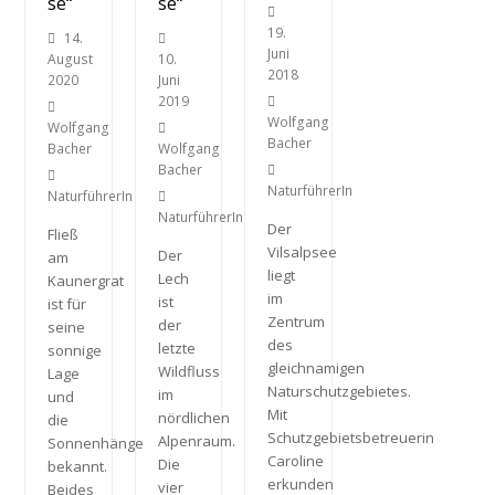
se“
se“
19.
14.
Juni
August
10.
2018
2020
Juni
2019
Wolfgang
Wolfgang
Bacher
Bacher
Wolfgang
Bacher
NaturführerIn
NaturführerIn
NaturführerIn
Der
Fließ
Vilsalpsee
Der
am
liegt
Lech
Kaunergrat
im
ist
ist für
Zentrum
der
seine
des
letzte
sonnige
gleichnamigen
Wildfluss
Lage
Naturschutzgebietes.
im
und
Mit
nördlichen
die
Schutzgebietsbetreuerin
Alpenraum.
Sonnenhänge
Caroline
Die
bekannt.
erkunden
vier
Beides