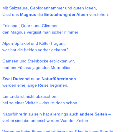
Mit Salzsäure, Geologenhammer und guten Ideen,
lässt uns
Magnus
die
Entstehung der Alpen
verstehen.
Feldspat, Quarz und Glimmer,
den Magnus vergisst man sicher nimmer!
Alpen-Spitzkiel und Kälte-Tragant,
wer hat die beiden vorher gekannt?
Gämsen und Steinböcke erblickten wir,
und ein Füchse jagendes Murmeltier.
Zwei Dutzend
neue
NaturführerInnen
werden eine lange Reise beginnen.
Ein Ende ist nicht abzusehen,
bei so einer Vielfalt – das ist doch schön.
NaturführerIn zu sein hat allerdings auch
andere Seiten
–
vorbei sind die unbeschwerten Wander-Zeiten.
Waren es beim Bergwanderführerkurs 3 km in einer Stunde –