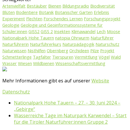
Artenvielfalt
Bestäuber
Bienen
Bildungsradio
Biodiversität
Blüten
Bodentiere
Botanik
Botanischer Garten
Erlebnis
Experiment
Flechten
Forschendes Lernen
Forschungsprojekt
Geologie
Geologie und Geoinformationssysteme für
Schüler:innen
GISS2
GISS 2
Insekten
Klimawandel
Lech
Moose
Nationalpark Hohe Tauern
natopia Ohrwurm
Naturführer
Naturführerin
Naturführerkurs
Naturpädagogik
Naturschutz
Naturwissen
Nisthilfen
Obernberg
Orchideen
Pilze
Projekt
Schmetterlinge
Tagfalter
Tierspuren
Vermittlung
Vögel
Wald
Wasser
Wiesen
Wildbienen
Wissenschaftsvermittlung
Mehr Informationen gibt es auf unserer
Website
Datenschutz
Nationalpark Hohe Tauern – 27. – 30. Juni 2024 –
„Gebirge“
Wasserreiche Tage im Naturpark Karwendel – Start
für die Tiroler Naturführer:innen Gruppe 2