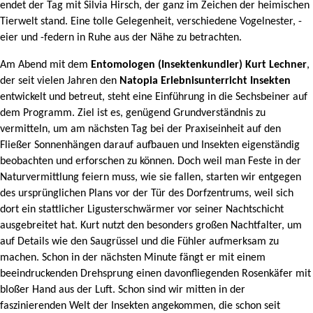
endet der Tag mit Silvia Hirsch, der ganz im Zeichen der heimischen
Tierwelt stand. Eine tolle Gelegenheit, verschiedene Vogelnester, -
eier und -federn in Ruhe aus der Nähe zu betrachten.
Am Abend mit dem
Entomologen (Insektenkundler) Kurt Lechner
,
der seit vielen Jahren den
Natopia Erlebnisunterricht Insekten
entwickelt und betreut, steht eine Einführung in die Sechsbeiner auf
dem Programm. Ziel ist es, genügend Grundverständnis zu
vermitteln, um am nächsten Tag bei der Praxiseinheit auf den
Fließer Sonnenhängen darauf aufbauen und Insekten eigenständig
beobachten und erforschen zu können. Doch weil man Feste in der
Naturvermittlung feiern muss, wie sie fallen, starten wir entgegen
des ursprünglichen Plans vor der Tür des Dorfzentrums, weil sich
dort ein stattlicher Ligusterschwärmer vor seiner Nachtschicht
ausgebreitet hat. Kurt nutzt den besonders großen Nachtfalter, um
auf Details wie den Saugrüssel und die Fühler aufmerksam zu
machen. Schon in der nächsten Minute fängt er mit einem
beeindruckenden Drehsprung einen davonfliegenden Rosenkäfer mit
bloßer Hand aus der Luft. Schon sind wir mitten in der
faszinierenden Welt der Insekten angekommen, die schon seit