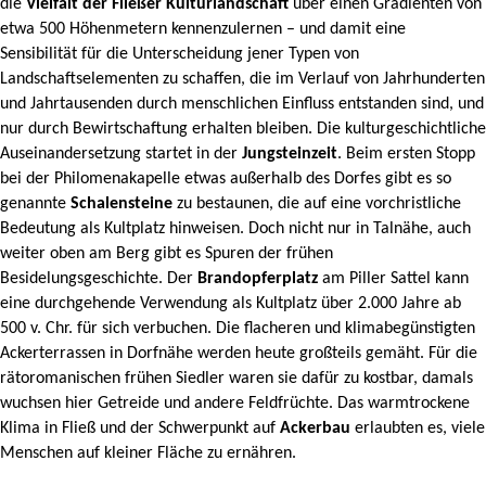
die
Vielfalt der Fließer Kulturlandschaft
über einen Gradienten von
etwa 500 Höhenmetern kennenzulernen – und damit eine
Sensibilität für die Unterscheidung jener Typen von
Landschaftselementen zu schaffen, die im Verlauf von Jahrhunderten
und Jahrtausenden durch menschlichen Einfluss entstanden sind, und
nur durch Bewirtschaftung erhalten bleiben. Die kulturgeschichtliche
Auseinandersetzung startet in der
Jungsteinzeit
. Beim ersten Stopp
bei der Philomenakapelle etwas außerhalb des Dorfes gibt es so
genannte
Schalensteine
zu bestaunen, die auf eine vorchristliche
Bedeutung als Kultplatz hinweisen. Doch nicht nur in Talnähe, auch
weiter oben am Berg gibt es Spuren der frühen
Besidelungsgeschichte. Der
Brandopferplatz
am Piller Sattel kann
eine durchgehende Verwendung als Kultplatz über 2.000 Jahre ab
500 v. Chr. für sich verbuchen. Die flacheren und klimabegünstigten
Ackerterrassen in Dorfnähe werden heute großteils gemäht. Für die
rätoromanischen frühen Siedler waren sie dafür zu kostbar, damals
wuchsen hier Getreide und andere Feldfrüchte. Das warmtrockene
Klima in Fließ und der Schwerpunkt auf
Ackerbau
erlaubten es, viele
Menschen auf kleiner Fläche zu ernähren.