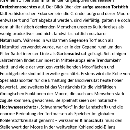
An einem Zirbenstamm fallen die Ringelspuren des seltenen
Dreizehenspechtes
auf. Der Blick über den
aufgelassenen Torfstich
lädt zu historischen Exkursen ein: die Gründe, aufgrund derer Moore
entwässert und Torf abgebaut werden, sind vielfältig, galten sie doch
dem utilitaristisch denkenden Menschen unseres Kulturkreises als
wenig produktiver und nicht landwirtschaftlich nutzbarer
Naturraum. Während in waldarmen Gegenden
Torf
auch als
Heizmittel verwendet wurde, war er in der Gegend rund um den
Piller Sattel in erster Linie als
Gartensubstrat
gefragt. Seit einigen
Jahrzehnten findet zumindest in Mitteleuropa eine Trendumkehr
statt, und viele der wenigen verbleibenden Moorflächen und
Feuchtgebiete sind mittlerweile geschützt. Erstens wird die Rolle von
Spezialstandorten für die Erhaltung der Biodiversität heute höher
bewertet, und zweitens ist das Verständnis für die vielfältigen
ökologischen Funktionen der Moore, die auch uns Menschen stark
zugute kommen, gewachsen. Beispielhaft seien der natürliche
Hochwasserschutz
(„Schwammeffekt“ in der Landschaft) und die
enorme Bedeutung der Torfmassen als Speicher im globalen
Kohlenstoffkreislauf genannt – wirksamer
Klimaschutz
muss den
Stellenwert der Moore in der weltweiten Kohlendioxid-Bilanz