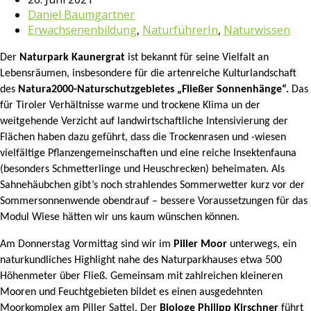
Daniel Baumgartner
Erwachsenenbildung
,
NaturführerIn
,
Naturwissen
Der
Naturpark Kaunergrat
ist bekannt für seine Vielfalt an
Lebensräumen, insbesondere für die artenreiche Kulturlandschaft
des
Natura2000-Naturschutzgebietes „Fließer Sonnenhänge“
.
Das
für Tiroler Verhältnisse warme und trockene Klima un der
weitgehende Verzicht auf landwirtschaftliche Intensivierung der
Flächen haben dazu geführt, dass die Trockenrasen und -wiesen
vielfältige Pflanzengemeinschaften und eine reiche Insektenfauna
(besonders Schmetterlinge und Heuschrecken) beheimaten. Als
Sahnehäubchen gibt’s noch strahlendes Sommerwetter kurz vor der
Sommersonnenwende obendrauf – bessere Voraussetzungen für das
Modul Wiese hätten wir uns kaum wünschen können.
Am Donnerstag Vormittag sind wir im
Piller Moor
unterwegs, ein
naturkundliches Highlight nahe des Naturparkhauses etwa 500
Höhenmeter über Fließ. Gemeinsam mit zahlreichen kleineren
Mooren und Feuchtgebieten bildet es einen ausgedehnten
Moorkomplex am Piller Sattel. Der
Biologe Philipp Kirschner
führt