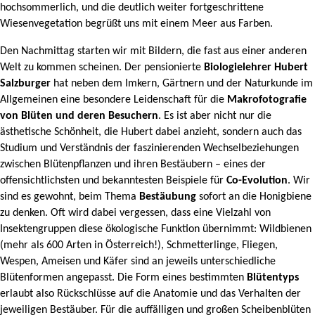
hochsommerlich, und die deutlich weiter fortgeschrittene
Wiesenvegetation begrüßt uns mit einem Meer aus Farben.
Den Nachmittag starten wir mit Bildern, die fast aus einer anderen
Welt zu kommen scheinen. Der pensionierte
Biologielehrer Hubert
Salzburger
hat neben dem Imkern, Gärtnern und der Naturkunde im
Allgemeinen eine besondere Leidenschaft für die
Makrofotografie
von Blüten und deren Besuchern
. Es ist aber nicht nur die
ästhetische Schönheit, die Hubert dabei anzieht, sondern auch das
Studium und Verständnis der faszinierenden Wechselbeziehungen
zwischen Blütenpflanzen und ihren Bestäubern – eines der
offensichtlichsten und bekanntesten Beispiele für
Co-Evolution
. Wir
sind es gewohnt, beim Thema
Bestäubung
sofort an die Honigbiene
zu denken. Oft wird dabei vergessen, dass eine Vielzahl von
Insektengruppen diese ökologische Funktion übernimmt: Wildbienen
(mehr als 600 Arten in Österreich!), Schmetterlinge, Fliegen,
Wespen, Ameisen und Käfer sind an jeweils unterschiedliche
Blütenformen angepasst. Die Form eines bestimmten
Blütentyps
erlaubt also Rückschlüsse auf die Anatomie und das Verhalten der
jeweiligen Bestäuber. Für die auffälligen und großen Scheibenblüten