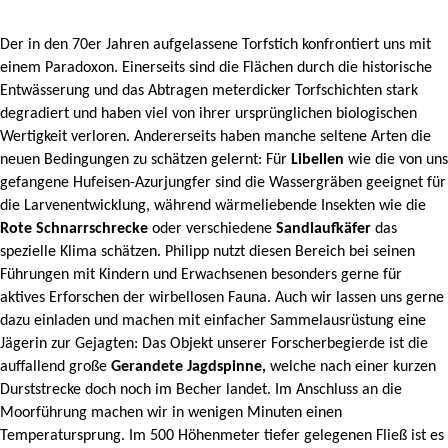
Der in den 70er Jahren aufgelassene Torfstich konfrontiert uns mit
einem Paradoxon. Einerseits sind die Flächen durch die historische
Entwässerung und das Abtragen meterdicker Torfschichten stark
degradiert und haben viel von ihrer ursprünglichen biologischen
Wertigkeit verloren. Andererseits haben manche seltene Arten die
neuen Bedingungen zu schätzen gelernt: Für
Libellen
wie die von uns
gefangene Hufeisen-A
zurjungfer
sind die Wassergräben geeignet für
die Larvenentwicklung, während wärmeliebende Insekten wie die
Rote Schnarrschrecke
oder verschiedene
Sandlaufkäfer
das
spezielle Klima schätzen. Philipp nutzt diesen Bereich bei seinen
Führungen mit Kindern und Erwachsenen besonders gerne für
aktives Erforschen der wirbellosen Fauna. Auch wir lassen uns gerne
dazu einladen und machen mit einfacher Sammelausrüstung eine
Jägerin zur Gejagten: Das Objekt unserer Forscherbegierde ist die
auffallend große
Gerandete Jagdspinne
,
welche nach einer kurzen
Durststrecke doch noch im Becher landet.
Im Anschluss an die
Moorführung machen wir in wenigen Minuten einen
Temperatursprung. Im 500 Höhenmeter tiefer gelegenen Fließ ist es