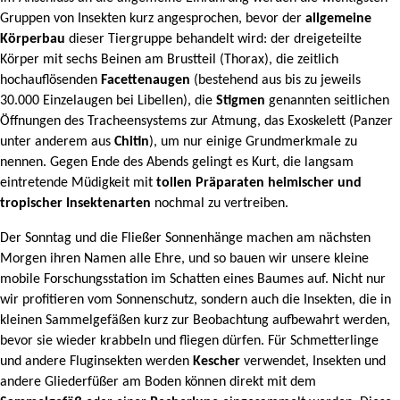
Gruppen von Insekten kurz angesprochen, bevor der
allgemeine
Körperbau
dieser Tiergruppe behandelt wird: der dreigeteilte
Körper mit sechs Beinen am Brustteil (Thorax), die zeitlich
hochauflösenden
Facettenaugen
(bestehend aus bis zu jeweils
30.000 Einzelaugen bei Libellen), die
Stigmen
genannten seitlichen
Öffnungen des Tracheensystems zur Atmung, das Exoskelett (Panzer
unter anderem aus
Chitin
), um nur einige Grundmerkmale zu
nennen. Gegen Ende des Abends gelingt es Kurt, die langsam
eintretende Müdigkeit mit
tollen Präparaten heimischer und
tropischer Insektenarten
nochmal zu vertreiben.
Der Sonntag und die Fließer Sonnenhänge machen am nächsten
Morgen ihren Namen alle Ehre, und so bauen wir unsere kleine
mobile Forschungsstation im Schatten eines Baumes auf. Nicht nur
wir profitieren vom Sonnenschutz, sondern auch die Insekten, die in
kleinen Sammelgefäßen kurz zur Beobachtung aufbewahrt werden,
bevor sie wieder krabbeln und fliegen dürfen. Für Schmetterlinge
und andere Fluginsekten werden
Kescher
verwendet, Insekten und
andere Gliederfüßer am Boden können direkt mit dem