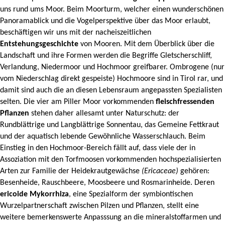
uns rund ums Moor. Beim Moorturm, welcher einen wunderschönen
Panoramablick und die Vogelperspektive über das Moor erlaubt,
beschäftigen wir uns mit der nacheiszeitlichen
Entstehungsgeschichte
von Mooren. Mit dem Überblick über die
Landschaft und ihre Formen werden die Begriffe Gletscherschliff,
Verlandung, Niedermoor und Hochmoor greifbarer. Ombrogene (nur
vom Niederschlag direkt gespeiste) Hochmoore sind in Tirol rar, und
damit sind auch die an diesen Lebensraum angepassten Spezialisten
selten. Die vier am Piller Moor vorkommenden
fleischfressenden
Pflanzen
stehen daher allesamt unter Naturschutz: der
Rundblättrige und Langblättrige Sonnentau, das Gemeine Fettkraut
und der aquatisch lebende Gewöhnliche Wasserschlauch. Beim
Einstieg in den Hochmoor-Bereich fällt auf, dass viele der in
Assoziation mit den Torfmoosen vorkommenden hochspezialisierten
Arten zur Familie der Heidekrautgewächse
(Ericaceae)
gehören:
Besenheide, Rauschbeere, Moosbeere und Rosmarinheide. Deren
ericoide Mykorrhiza
, eine Spezialform der symbiontischen
Wurzelpartnerschaft zwischen Pilzen und Pflanzen, stellt eine
weitere bemerkenswerte Anpasssung an die mineralstoffarmen und