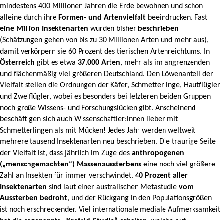
mindestens 400 Millionen Jahren die Erde bewohnen und schon
alleine durch ihre
Formen- und Artenvielfalt
beeindrucken.
Fast
eine Million Insektenarten
wurden bisher
beschrieben
(Schätzungen gehen von bis zu 30 Millionen Arten und mehr aus),
damit verkörpern sie 60 Prozent des tierischen Artenreichtums. In
Österreich
gibt es etwa
37.000 Arten
, mehr als im angrenzenden
und flächenmäßig viel größeren Deutschland. Den Löwenanteil der
Vielfalt stellen die Ordnungen der Käfer, Schmetterlinge, Hautflügler
und Zweiflügler, wobei es besonders bei letzteren beiden Gruppen
noch große Wissens- und Forschungslücken gibt. Anscheinend
beschäftigen sich auch Wissenschaftler:innen lieber mit
Schmetterlingen als mit Mücken! Jedes Jahr werden weltweit
mehrere tausend Insektenarten neu beschrieben. Die traurige Seite
der Vielfalt ist, dass jährlich im Zuge des
anthropogenen
(„menschgemachten“) Massenaussterbens
eine noch viel größere
Zahl an Insekten für immer verschwindet.
40 Prozent aller
Insektenarten
sind laut einer australischen Metastudie
vom
Aussterben
bedroht
, und der Rückgang in den Populationsgrößen
ist noch erschreckender. Viel internationale mediale Aufmerksamkeit