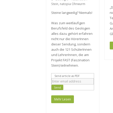
Stein
,
natopia Ohrwurm
„
Steine langweilig? Niemals!
ni
T
Was zum weitläufigen
Ga
Berufsfeld des Geologen
A
alles dazu gehört erfahren
G
nicht nur die HörerInnen
dieser Sendung, sondern
auch die 121 SchülerInnen
und LehrerInnen, die am
Projekt FAST (Faszination
Stein) teilnehmen.
Send article as PDF
Mehr Lesen