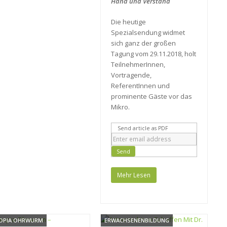
Hand und Verstand
Die heutige
Spezialsendung widmet
sich ganz der großen
Tagung vom 29.11.2018, holt
TeilnehmerInnen,
Vortragende,
ReferentInnen und
prominente Gäste vor das
Mikro.
Send article as PDF
Mehr Lesen
OPIA OHRWURM
ERWACHSENENBILDUNG