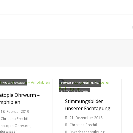
OPIA OHRWURM
ERWACHSENENBILDUNG
URWISSEN
NATOPIA ARCHIV
atopia Ohrwurm –
Stimmungsbilder
mphibien
unserer Fachtagung
18. Februar 2019
21. Dezember 2018
Christina Prechtl
Christina Prechtl
natopia Ohrwurm
,
aturwissen
Erwachsenenbildung
,