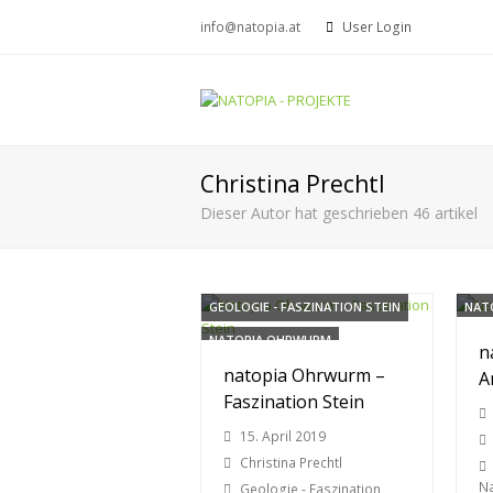
info@natopia.at
User Login
Christina Prechtl
Dieser Autor hat geschrieben 46 artikel
GEOLOGIE - FASZINATION STEIN
NAT
NATOPIA OHRWURM
NAT
n
natopia Ohrwurm –
A
Faszination Stein
15. April 2019
Christina Prechtl
N
Geologie - Faszination