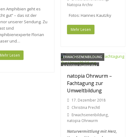
Natopia Archiv
Den Amphibien geht es
cht gut“ – das ist der
Fotos: Hannes Kautzky
enor unserer Sendung. Zu
st sind
Mehr Lesen
mphibienexperte Florian
laser und…
Mehr Lesen
ERWACHSENENBILDUNG
NATOPIA OHRWURM
natopia Ohrwurm –
Fachtagung zur
Umweltbildung
17. Dezember 2018
Christina Prechtl
Erwachsenenbildung
,
natopia Ohrwurm
Naturvermittlung mit Herz,