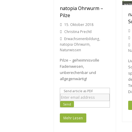
NATOPIA OHRWURM
NAT
natopia Ohrwurm –
n
NATURWISSEN
Pilze
S
15. Oktober 2018
Christina Prechtl
Erwachsenenbildung
,
natopia Ohrwurm
,
Naturwissen
Na
Pilze – geheimnisvolle
L
Fadenwesen,
S
unberechenbar und
sp
allgegenwärtig!
de
Ti
D
Send article as PDF
Mehr Lesen