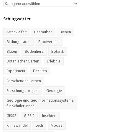
Kategorien
Schlagwörter
Artenvielfalt
Bestäuber
Bienen
Bildungsradio
Biodiversität
Blüten
Bodentiere
Botanik
Botanischer Garten
Erlebnis
Experiment
Flechten
Forschendes Lernen
Forschungsprojekt
Geologie
Geologie und Geoinformationssysteme
für Schüler:innen
GISS2
GISS 2
Insekten
Klimawandel
Lech
Moose