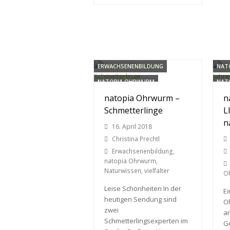
ERWACHSENENBILDUNG
NATO
NATOPIA OHRWURM
NAT
natopia Ohrwurm –
n
NATURWISSEN
VIELFALTER
Schmetterlinge
L
n
16. April 2018
Christina Prechtl
Erwachsenenbildung
,
natopia Ohrwurm
,
Naturwissen
,
vielfalter
O
Leise Schönheiten In der
Ei
heutigen Sendung sind
O
zwei
an
Schmetterlingsexperten im
G