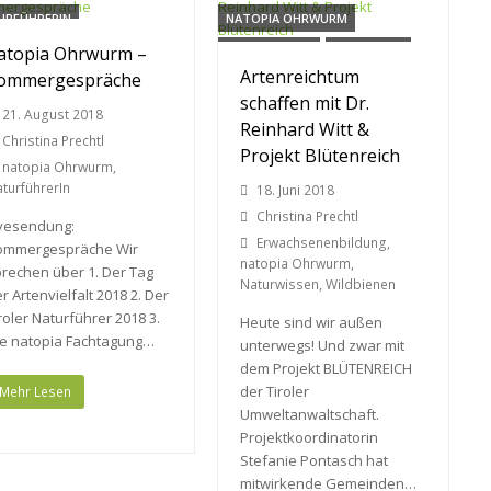
URFÜHRERIN
NATOPIA OHRWURM
atopia Ohrwurm –
NATURWISSEN
WILDBIENEN
Artenreichtum
ommergespräche
schaffen mit Dr.
21. August 2018
Reinhard Witt &
Christina Prechtl
Projekt Blütenreich
natopia Ohrwurm
,
turführerIn
18. Juni 2018
Christina Prechtl
ivesendung:
Erwachsenenbildung
,
ommergespräche Wir
natopia Ohrwurm
,
rechen über 1. Der Tag
Naturwissen
,
Wildbienen
r Artenvielfalt 2018 2. Der
roler Naturführer 2018 3.
Heute sind wir außen
ie natopia Fachtagung…
unterwegs! Und zwar mit
dem Projekt BLÜTENREICH
der Tiroler
Mehr Lesen
Umweltanwaltschaft.
Projektkoordinatorin
Stefanie Pontasch hat
mitwirkende Gemeinden…