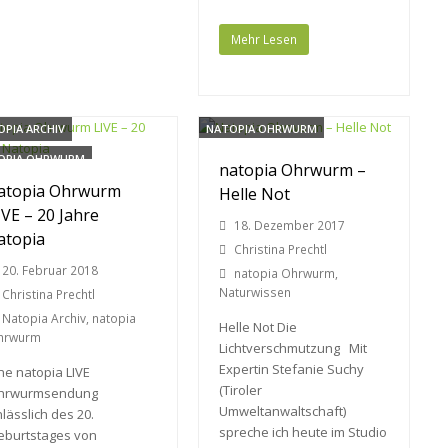
Mehr Lesen
PIA ARCHIV
NATOPIA OHRWURM
OPIA OHRWURM
NATURWISSEN
natopia Ohrwurm –
atopia Ohrwurm
Helle Not
IVE – 20 Jahre
18. Dezember 2017
atopia
Christina Prechtl
20. Februar 2018
natopia Ohrwurm
,
Naturwissen
Christina Prechtl
Natopia Archiv
,
natopia
Helle Not Die
hrwurm
Lichtverschmutzung Mit
Expertin Stefanie Suchy
ne natopia LIVE
(Tiroler
hrwurmsendung
Umweltanwaltschaft)
lässlich des 20.
spreche ich heute im Studio
eburtstages von