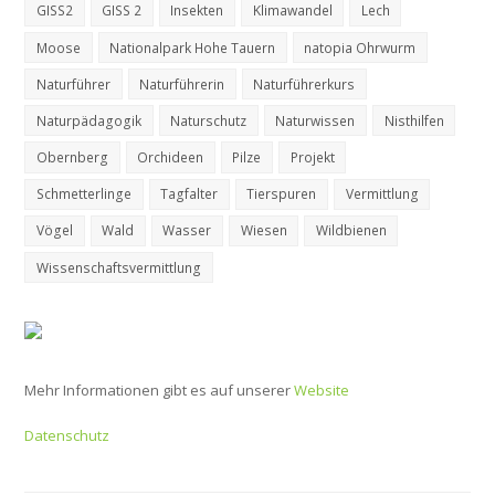
GISS2
GISS 2
Insekten
Klimawandel
Lech
Moose
Nationalpark Hohe Tauern
natopia Ohrwurm
Naturführer
Naturführerin
Naturführerkurs
Naturpädagogik
Naturschutz
Naturwissen
Nisthilfen
Obernberg
Orchideen
Pilze
Projekt
Schmetterlinge
Tagfalter
Tierspuren
Vermittlung
Vögel
Wald
Wasser
Wiesen
Wildbienen
Wissenschaftsvermittlung
Mehr Informationen gibt es auf unserer
Website
Datenschutz