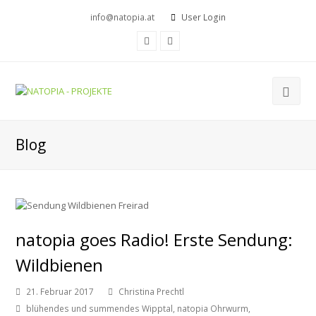
info@natopia.at
User Login
Facebook
Youtube
Blog
natopia goes Radio! Erste Sendung:
Wildbienen
21. Februar 2017
Christina Prechtl
blühendes und summendes Wipptal
,
natopia Ohrwurm
,