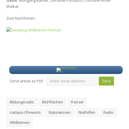
Gäste
: Wolfgang Bacher, Stefanie Pontasch, Christine Hofer
(Raika)
Zum Nachhören:
Send article as PDF
Bildungsradio
Blühflächen
Freirad
natopia Ohrwurm
Naturwissen
Nisthilfen
Radio
Wildbienen