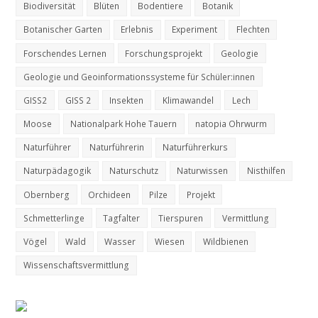
Biodiversität
Blüten
Bodentiere
Botanik
Botanischer Garten
Erlebnis
Experiment
Flechten
Forschendes Lernen
Forschungsprojekt
Geologie
Geologie und Geoinformationssysteme für Schüler:innen
GISS2
GISS 2
Insekten
Klimawandel
Lech
Moose
Nationalpark Hohe Tauern
natopia Ohrwurm
Naturführer
Naturführerin
Naturführerkurs
Naturpädagogik
Naturschutz
Naturwissen
Nisthilfen
Obernberg
Orchideen
Pilze
Projekt
Schmetterlinge
Tagfalter
Tierspuren
Vermittlung
Vögel
Wald
Wasser
Wiesen
Wildbienen
Wissenschaftsvermittlung