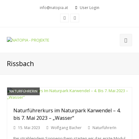
info@natopia.at
User Login
Facebook
Youtube
Rissbach
NATURFÜHRERIN
Naturführerkurs im Naturpark Karwendel – 4.
bis 7. Mai 2023 – „Wasser“
15. Mai 2023
Wolfgang Bacher
NaturführerIn
Bei strahlendem Sonnenschein starten wir das erste Modul