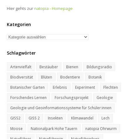
Hier gehts zur
natopia - Homepage
Kategorien
Kategorien
Schlagwörter
Artenvielfalt
Bestäuber
Bienen
Bildungsradio
Biodiversität
Blüten
Bodentiere
Botanik
Botanischer Garten
Erlebnis
Experiment
Flechten
Forschendes Lernen
Forschungsprojekt
Geologie
Geologie und Geoinformationssysteme für Schüler:innen
GISS2
GISS 2
Insekten
Klimawandel
Lech
Moose
Nationalpark Hohe Tauern
natopia Ohrwurm
Naturführer
Naturführerin
Naturführerkurs