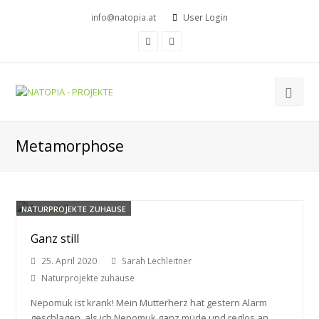
info@natopia.at
User Login
Facebook
Youtube
Metamorphose
NATURPROJEKTE ZUHAUSE
Ganz still
25. April 2020
Sarah Lechleitner
Naturprojekte zuhause
Nepomuk ist krank! Mein Mutterherz hat gestern Alarm
geschlagen, als ich Nepomuk ganz müde und reglos an