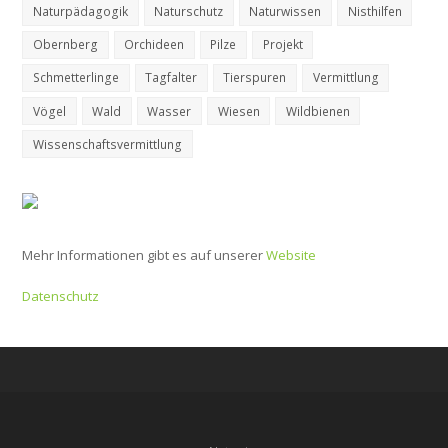
Naturpädagogik
Naturschutz
Naturwissen
Nisthilfen
Obernberg
Orchideen
Pilze
Projekt
Schmetterlinge
Tagfalter
Tierspuren
Vermittlung
Vögel
Wald
Wasser
Wiesen
Wildbienen
Wissenschaftsvermittlung
Mehr Informationen gibt es auf unserer
Website
Datenschutz