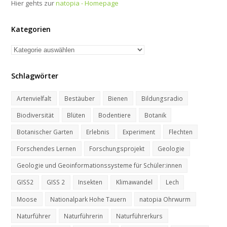
Hier gehts zur
natopia - Homepage
Kategorien
Kategorien
Schlagwörter
Artenvielfalt
Bestäuber
Bienen
Bildungsradio
Biodiversität
Blüten
Bodentiere
Botanik
Botanischer Garten
Erlebnis
Experiment
Flechten
Forschendes Lernen
Forschungsprojekt
Geologie
Geologie und Geoinformationssysteme für Schüler:innen
GISS2
GISS 2
Insekten
Klimawandel
Lech
Moose
Nationalpark Hohe Tauern
natopia Ohrwurm
Naturführer
Naturführerin
Naturführerkurs