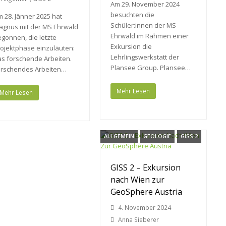
Am 29. November 2024
besuchten die
 28. Jänner 2025 hat
Schüler:innen der MS
agnus mit der MS Ehrwald
Ehrwald im Rahmen einer
gonnen, die letzte
Exkursion die
ojektphase einzuläuten:
Lehrlingswerkstatt der
s forschende Arbeiten.
Plansee Group. Plansee…
orschendes Arbeiten…
Mehr Lesen
Mehr Lesen
ALLGEMEIN
GEOLOGIE
GISS 2
GISS 2 – Exkursion
nach Wien zur
GeoSphere Austria
4. November 2024
Anna Sieberer