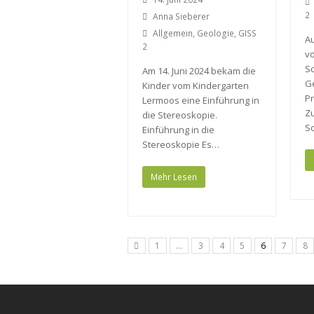
2
Anna Sieberer
Allgemein
,
Geologie
,
GISS
Au
2
v
S
Am 14. Juni 2024 bekam die
G
Kinder vom Kindergarten
Pr
Lermoos eine Einführung in
Z
die Stereoskopie.
S
Einführung in die
Stereoskopie Es…
Mehr Lesen
1
…
3
4
5
6
7
8