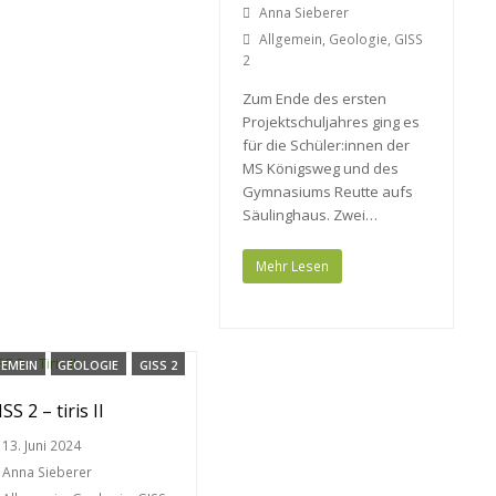
Anna Sieberer
Allgemein
,
Geologie
,
GISS
2
Zum Ende des ersten
Projektschuljahres ging es
für die Schüler:innen der
MS Königsweg und des
Gymnasiums Reutte aufs
Säulinghaus. Zwei…
Mehr Lesen
GEMEIN
GEOLOGIE
GISS 2
SS 2 – tiris II
13. Juni 2024
Anna Sieberer