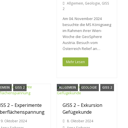
Allgemein
,
Geologie
,
GISS
2
Am 04. November 2024
besuchte die MS Königsweg
im Rahmen ihrer Wien-
Woche die GeoSphere
Austria. Besuch vom
Österreich Relief an…
Mehr Lesen
GEMEIN
GISS 2
ALLGEMEIN
GEOLOGIE
GISS 2
ISS 2 – Experimente
GISS 2 – Exkursion
berflächenspannung
Gefügekunde
9. Oktober 2024
8. Oktober 2024
Anna Sieberer
Anna Sieberer