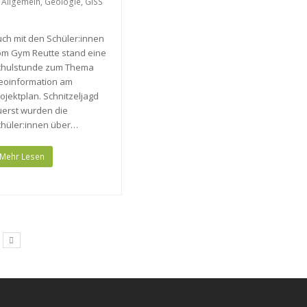
Allgemein
,
Geologie
,
GISS
ch mit den Schüler:innen
om Gym Reutte stand eine
chulstunde zum Thema
eoinformation am
ojektplan. Schnitzeljagd
uerst wurden die
chüler:innen über…
Mehr Lesen