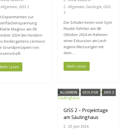
Allgemein
,
GISS 2
Allgemein
,
Geologie
,
GISS
2
t Experimenten zur
Die Schüler:innen vom Gym
berflächenspannung
Reutte führten am 08.
klärte Magnus am 09.
Oktober 2024 im Rahmen
ktober 2024 den Kindern
einer Exkursion am Lech
es Kindergartens Lermoos
eigene Messungen mit
e Grundprinzipien von
dem…
issenschaft.
Mehr Lesen
Mehr Lesen
ALLGEMEIN
GEOLOGIE
GISS 2
GISS 2 – Projekttage
am Säulinghaus
20. Juni 2024