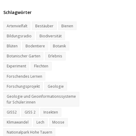
Schlagwörter
Artenvielfalt
Bestäuber
Bienen
Bildungsradio
Biodiversität
Blüten
Bodentiere
Botanik
Botanischer Garten
Erlebnis
Experiment
Flechten
Forschendes Lernen
Forschungsprojekt
Geologie
Geologie und Geoinformationssysteme
für Schüler:innen
GISS2
GISS 2
Insekten
Klimawandel
Lech
Moose
Nationalpark Hohe Tauern