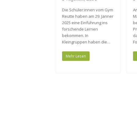
Die Schüler:innen vom Gym
Am
Reutte haben am 29. Jänner
M
2025 eine Einführung ins
be
forschende Lernen
Pr
bekommen. In
da
Kleingruppen haben die…
F
Mehr Lesen