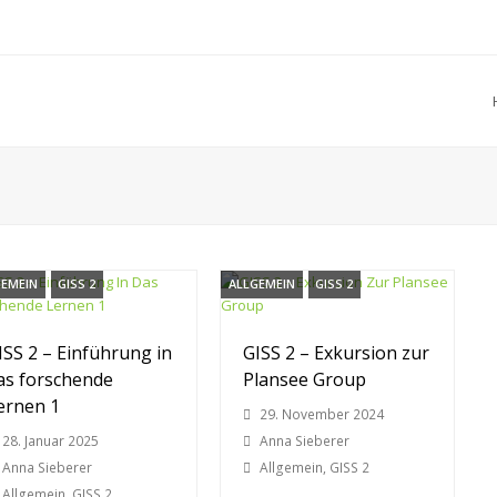
GEMEIN
GISS 2
ALLGEMEIN
GISS 2
ISS 2 – Einführung in
GISS 2 – Exkursion zur
as forschende
Plansee Group
ernen 1
29. November 2024
28. Januar 2025
Anna Sieberer
Anna Sieberer
Allgemein
,
GISS 2
Allgemein
,
GISS 2