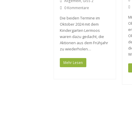
Allgemein
,
GISS 2
0 Kommentare
Mi
Die beiden Termine im
O
Oktober 2024 mit dem
er
Kindergarten Lermoos
O
waren dazu gedacht, die
d
Aktionen aus dem Frühjahr
di
zu wiederholen…
W
Mehr Lesen