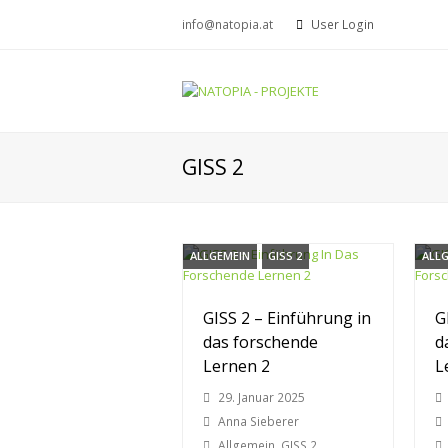
info@natopia.at
User Login
GISS 2
ALLGEMEIN
GISS 2
ALL
GISS 2 – Einführung in
G
das forschende
d
Lernen 2
L
29. Januar 2025
Anna Sieberer
Allgemein
,
GISS 2