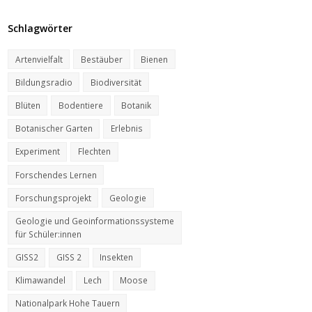
Schlagwörter
Artenvielfalt
Bestäuber
Bienen
Bildungsradio
Biodiversität
Blüten
Bodentiere
Botanik
Botanischer Garten
Erlebnis
Experiment
Flechten
Forschendes Lernen
Forschungsprojekt
Geologie
Geologie und Geoinformationssysteme
für Schüler:innen
GISS2
GISS 2
Insekten
Klimawandel
Lech
Moose
Nationalpark Hohe Tauern