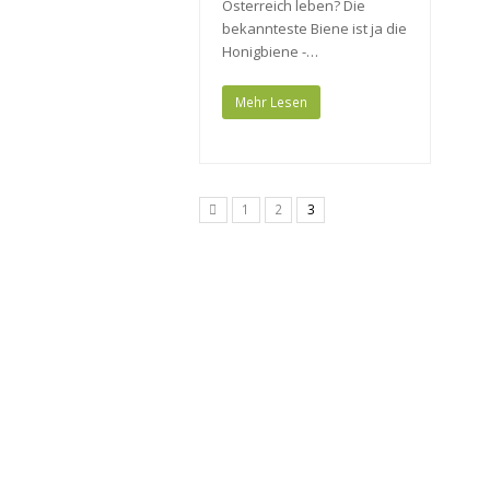
Österreich leben? Die
bekannteste Biene ist ja die
Honigbiene -…
Mehr Lesen
1
2
3