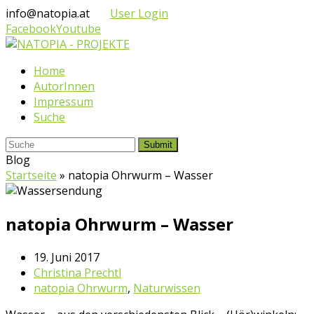
info@natopia.at
User Login
Facebook
Youtube
Home
AutorInnen
Impressum
Suche
Submit
Blog
Startseite
»
natopia Ohrwurm – Wasser
natopia Ohrwurm – Wasser
19. Juni 2017
Christina Prechtl
natopia Ohrwurm
,
Naturwissen