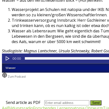
Wasser – aus den verschiedensten Blick – (Hör)winkeln:
Wasserprojekt an Schulen mit natopia und der IKB: N
werden so zu kleinen/großen WissenschaftlerInnen.
Trinkwasserversorgung Innsbruck: Herr Gschleiner v
und trinken kann, ob es nun kalkig ist oder etwa do
Wasser als Lebensraum: Wie geht eigentlich das Tü
Lebewesen in den Bergseen, wie sind die da überhau
des Aals, warum er über 5000 km weit schwimmt!
Studiogäste: Magnus Lantschner, Ursula Sichrowsky, Robert Gsc
Send article as PDF
Aal
Bildungsradio
Forschendes Lernen
natopia Ohrwurm
Tü