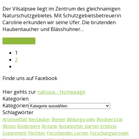
Der Vilsalpsee liegt im Zentrum des gleichnamigen
Naturschutzgebietes. Mit Schutzgebietsbetreuerin
Caroline erkunden wir seine Ufer. Die brütenden
Haubentaucher und Blässhühner…
Mehr Lesen
→
1
2
Finde uns auf Facebook
Hier gehts zur
natopia - Homepage
Kategorien
Kategorien
Schlagwörter
Artenvielfalt
Bestäuber
Bienen
Bildungsradio
Biodiversität
Blüten
Bodentiere
Botanik
Botanischer Garten
Erlebnis
Experiment
Flechten
Forschendes Lernen
Forschungsprojekt