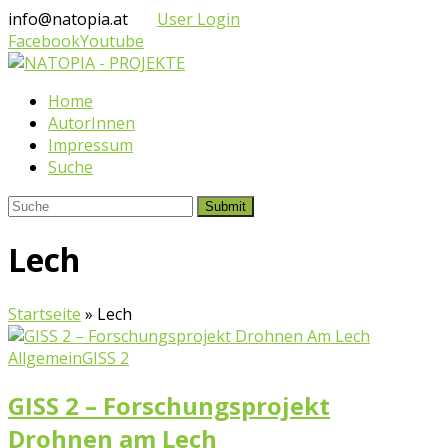
info@natopia.at
User Login
Facebook
Youtube
Home
AutorInnen
Impressum
Suche
Submit
Lech
Startseite
»
Lech
Allgemein
GISS 2
GISS 2 – Forschungsprojekt
Drohnen am Lech