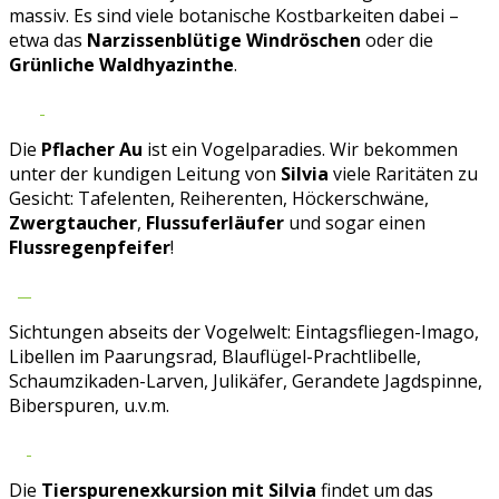
massiv. Es sind viele botanische Kostbarkeiten dabei –
etwa das
Narzissenblütige Windröschen
oder die
Grünliche Waldhyazinthe
.
Die
Pflacher Au
ist ein Vogelparadies. Wir bekommen
unter der kundigen Leitung von
Silvia
viele Raritäten zu
Gesicht: Tafelenten, Reiherenten, Höckerschwäne,
Zwergtaucher
,
Flussuferläufer
und sogar einen
Flussregenpfeifer
!
Sichtungen abseits der Vogelwelt: Eintagsfliegen-Imago,
Libellen im Paarungsrad, Blauflügel-Prachtlibelle,
Schaumzikaden-Larven, Julikäfer, Gerandete Jagdspinne,
Biberspuren, u.v.m.
Die
Tierspurenexkursion mit Silvia
findet um das