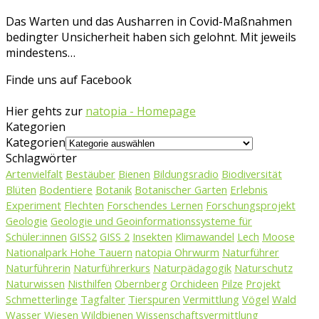
Das Warten und das Ausharren in Covid-Maßnahmen
bedingter Unsicherheit haben sich gelohnt. Mit jeweils
mindestens…
Finde uns auf Facebook
Hier gehts zur
natopia - Homepage
Kategorien
Kategorien
Schlagwörter
Artenvielfalt
Bestäuber
Bienen
Bildungsradio
Biodiversität
Blüten
Bodentiere
Botanik
Botanischer Garten
Erlebnis
Experiment
Flechten
Forschendes Lernen
Forschungsprojekt
Geologie
Geologie und Geoinformationssysteme für
Schüler:innen
GISS2
GISS 2
Insekten
Klimawandel
Lech
Moose
Nationalpark Hohe Tauern
natopia Ohrwurm
Naturführer
Naturführerin
Naturführerkurs
Naturpädagogik
Naturschutz
Naturwissen
Nisthilfen
Obernberg
Orchideen
Pilze
Projekt
Schmetterlinge
Tagfalter
Tierspuren
Vermittlung
Vögel
Wald
Wasser
Wiesen
Wildbienen
Wissenschaftsvermittlung