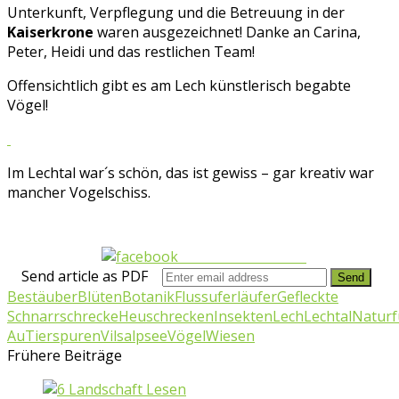
Unterkunft, Verpflegung und die Betreuung in der
Kaiserkrone
waren ausgezeichnet! Danke an Carina,
Peter, Heidi und das restlichen Team!
Offensichtlich gibt es am Lech künstlerisch begabte
Vögel!
Im Lechtal war´s schön, das ist gewiss – gar kreativ war
mancher Vogelschiss.
Share on Facebook
Send article as PDF
Bestäuber
Blüten
Botanik
Flussuferläufer
Gefleckte
Schnarrschrecke
Heuschrecken
Insekten
Lech
Lechtal
Naturf
Au
Tierspuren
Vilsalpsee
Vögel
Wiesen
Frühere Beiträge