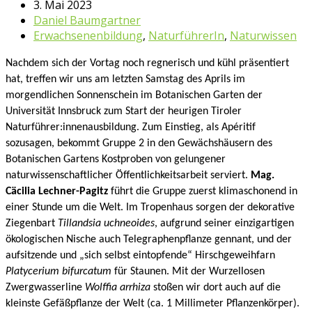
3. Mai 2023
Daniel Baumgartner
Erwachsenenbildung
,
NaturführerIn
,
Naturwissen
Nachdem sich der Vortag noch regnerisch und kühl präsentiert
hat, treffen wir uns am letzten Samstag des Aprils im
morgendlichen Sonnenschein im Botanischen Garten der
Universität Innsbruck zum Start der heurigen Tiroler
Naturführer:innenausbildung. Zum Einstieg, als Apéritif
sozusagen, bekommt Gruppe 2 in den Gewächshäusern des
Botanischen Gartens Kostproben von gelungener
naturwissenschaftlicher Öffentlichkeitsarbeit serviert.
Mag.
Cäcilia Lechner-Pagitz
führt die Gruppe zuerst klimaschonend in
einer Stunde um die Welt. Im Tropenhaus sorgen der dekorative
Ziegenbart
Tillandsia uchneoides
, aufgrund seiner einzigartigen
ökologischen Nische auch Telegraphenpflanze gennant, und der
aufsitzende und „sich selbst eintopfende“ Hirschgeweihfarn
Platycerium bifurcatum
für Staunen. Mit der Wurzellosen
Zwergwasserline
Wolffia arrhiza
stoßen wir dort auch auf die
kleinste Gefäßpflanze der Welt (ca. 1 Millimeter Pflanzenkörper).