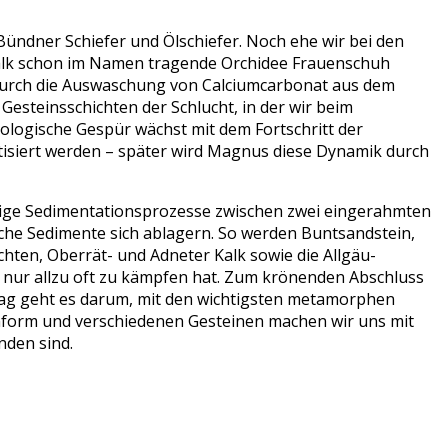
ündner Schiefer und Ölschiefer. Noch ehe wir bei den
Kalk schon im Namen tragende Orchidee Frauenschuh
as durch die Auswaschung von Calciumcarbonat aus dem
esteinsschichten der Schlucht, in der wir beim
eologische Gespür wächst mit dem Fortschritt der
tisiert werden – später wird Magnus diese Dynamik durch
htige Sedimentationsprozesse zwischen zwei eingerahmten
sche Sedimente sich ablagern. So werden Buntsandstein,
hten, Oberrät- und Adneter Kalk sowie die Allgäu-
n nur allzu oft zu kämpfen hat. Zum krönenden Abschluss
ag geht es darum, mit den wichtigsten metamorphen
inform und verschiedenen Gesteinen machen wir uns mit
nden sind.