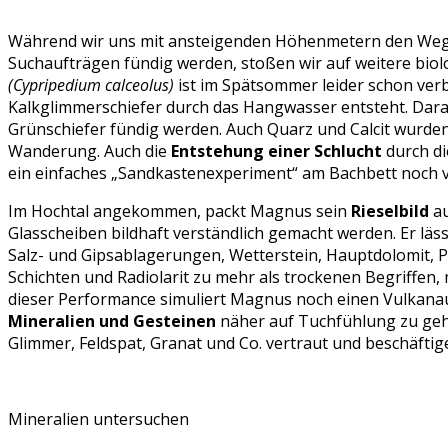
Während wir uns mit ansteigenden Höhenmetern den Weg du
Suchaufträgen fündig werden, stoßen wir auf weitere bio
(Cypripedium calceolus)
ist im Spätsommer leider schon verb
Kalkglimmerschiefer durch das Hangwasser entsteht. Darauf
Grünschiefer fündig werden. Auch Quarz und Calcit wurden 
Wanderung. Auch die
Entstehung einer Schlucht
durch di
ein einfaches „Sandkastenexperiment“ am Bachbett noch vo
Im Hochtal angekommen, packt Magnus sein
Rieselbild
au
Glasscheiben bildhaft verständlich gemacht werden. Er lä
Salz- und Gipsablagerungen, Wetterstein, Hauptdolomit, Pa
Schichten und Radiolarit zu mehr als trockenen Begriffen
dieser Performance simuliert Magnus noch einen Vulkan
Mineralien und Gesteinen
näher auf Tuchfühlung zu gehe
Glimmer, Feldspat, Granat und Co. vertraut und beschäftig
Mineralien untersuchen