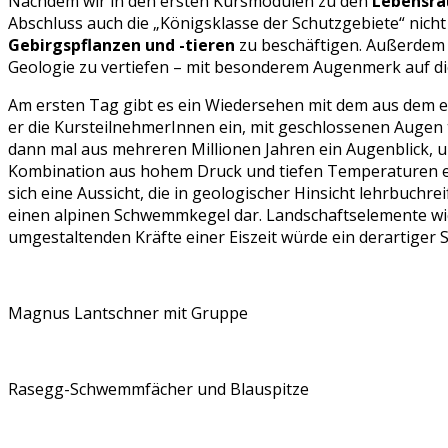
Nachdem wir in den ersten Kursmodulen zu den
Lebensra
Abschluss auch die „Königsklasse der Schutzgebiete“ nicht
Gebirgspflanzen und -tieren
zu beschäftigen. Außerdem 
Geologie zu vertiefen – mit besonderem Augenmerk auf di
Am ersten Tag gibt es ein Wiedersehen mit dem aus dem 
er die KursteilnehmerInnen ein, mit geschlossenen Augen t
dann mal aus mehreren Millionen Jahren ein Augenblick, 
Kombination aus hohem Druck und tiefen Temperaturen enst
sich eine Aussicht, die in geologischer Hinsicht lehrbuchrei
einen alpinen Schwemmkegel dar. Landschaftselemente wie 
umgestaltenden Kräfte einer Eiszeit würde ein derartiger
Magnus Lantschner mit Gruppe
Rasegg-Schwemmfächer und Blauspitze