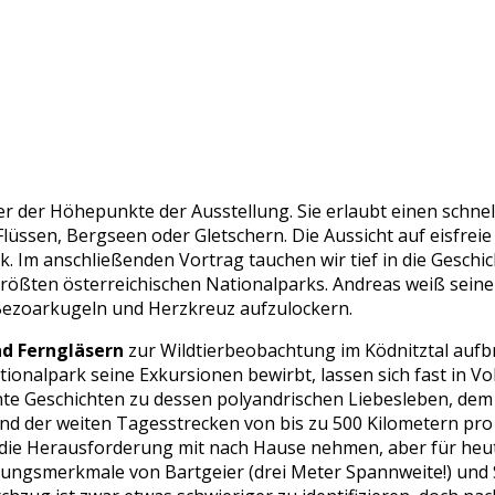
er der Höhepunkte der Ausstellung. Sie erlaubt einen schnel
lüssen, Bergseen oder Gletschern. Die Aussicht auf eisfrei
 Im anschließenden Vortrag tauchen wir tief in die Geschic
größten österreichischen Nationalparks. Andreas weiß sein
Bezoarkugeln und Herzkreuz aufzulockern.
nd Ferngläsern
zur Wildtierbeobachtung im Ködnitztal auf
tionalpark seine Exkursionen bewirbt, lassen sich fast in V
sante Geschichten zu dessen polyandrischen Liebesleben, d
und der weiten Tagesstrecken von bis zu 500 Kilometern p
 die Herausforderung mit nach Hause nehmen, aber für heut
nungsmerkmale von Bartgeier (drei Meter Spannweite!) und S