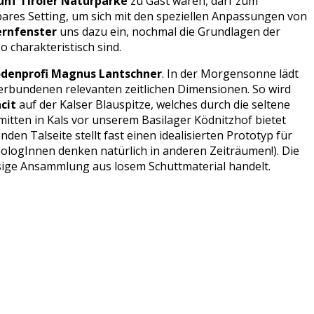
ünf Tiroler Naturparke
zu Gast waren, darf zum
ares Setting, um sich mit den speziellen Anpassungen von
rnfenster
uns dazu ein, nochmal die Grundlagen der
charakteristisch sind.
denprofi Magnus Lantschner
. In der Morgensonne lädt
 verbundenen relevanten zeitlichen Dimensionen. So wird
cit
auf der Kalser Blauspitze, welches durch die seltene
itten in Kals vor unserem Basilager Ködnitzhof bietet
en Talseite stellt fast einen idealisierten Prototyp für
ologInnen denken natürlich in anderen Zeiträumen!). Die
esige Ansammlung aus losem Schuttmaterial handelt.