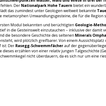
umschwerpunkten Wasser, Wald und Wiese in drei der f
 fehlen. Der
Nationalpark Hohe Tauern
bietet ein wunderb
lädt das zumindest unter Geologen weltweit bekannte
Taue
e metamorphen Umwandlungsgesteine, die für die Region so 
ersten Modul bekannten und berüchtigten
Geologie-Metho
ief in die Gesteinswelt einzutauchen – inklusive der damit
und die besondere Geschichte des seltenen
Minerals Ompha
eht, wird plötzlich greifbarer. Von einem Aussichtsplatz m
f ist: Der
Rasegg-Schwemmfächer
auf der gegenüberliegend
dieses erzählen von einer relativ jungen Talgeschichte (Ge
 Schwemmkegel nicht überdauern, da es sich nur um eine ri