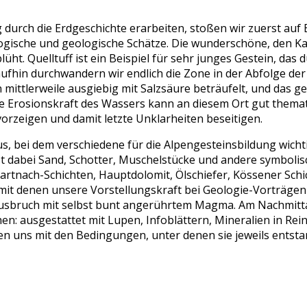
rch die Erdgeschichte erarbeiten, stoßen wir zuerst auf B
logische und geologische Schätze. Die wunderschöne, den 
lüht. Quelltuff ist ein Beispiel für sehr junges Gestein, d
hin durchwandern wir endlich die Zone in der Abfolge der G
mittlerweile ausgiebig mit Salzsäure beträufelt, und das g
e Erosionskraft des Wassers kann an diesem Ort gut thema
rzeigen und damit letzte Unklarheiten beseitigen.
s, bei dem verschiedene für die Alpengesteinsbildung wic
sst dabei Sand, Schotter, Muschelstücke und andere symboli
rtnach-Schichten, Hauptdolomit, Ölschiefer, Kössener Schic
, mit denen unsere Vorstellungskraft bei Geologie-Vorträge
ausbruch mit selbst bunt angerührtem Magma. Am Nachmitt
n: ausgestattet mit Lupen, Infoblättern, Mineralien in Re
en uns mit den Bedingungen, unter denen sie jeweils entsta