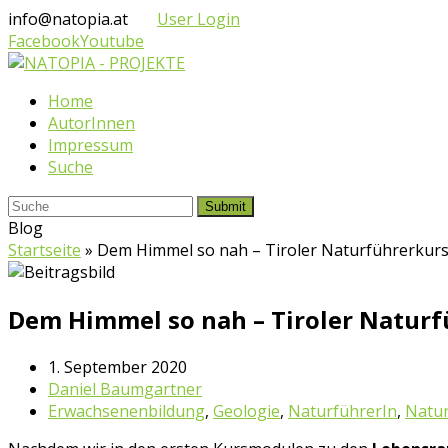
info@natopia.at
User Login
Facebook
Youtube
Home
AutorInnen
Impressum
Suche
Submit
Blog
Startseite
»
Dem Himmel so nah – Tiroler Naturführerkurs
Dem Himmel so nah – Tiroler Naturf
1. September 2020
Daniel Baumgartner
Erwachsenenbildung
,
Geologie
,
NaturführerIn
,
Natu