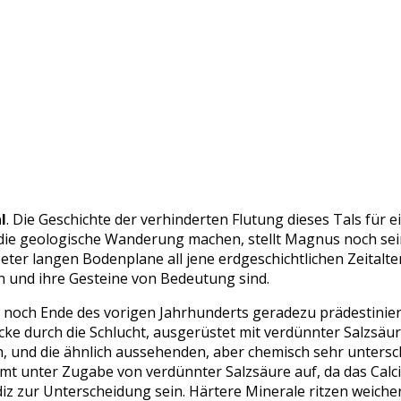
l
. Die Geschichte der verhinderten Flutung dieses Tals für 
ie geologische Wanderung machen, stellt Magnus noch sein
eter langen Bodenplane all jene erdgeschichtlichen Zeital
en und ihre Gesteine von Bedeutung sind.
er noch Ende des vorigen Jahrhunderts geradezu prädestini
ke durch die Schlucht, ausgerüstet mit verdünnter Salzsä
n, und die ähnlich aussehenden, aber chemisch sehr untersc
umt unter Zugabe von verdünnter Salzsäure auf, da das Calc
diz zur Unterscheidung sein. Härtere Minerale ritzen weiche