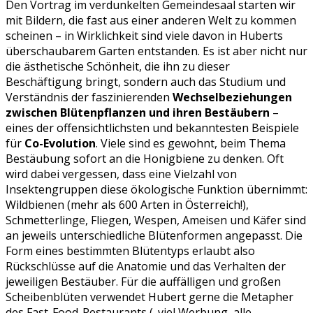
Den Vortrag im verdunkelten Gemeindesaal starten wir
mit Bildern, die fast aus einer anderen Welt zu kommen
scheinen – in Wirklichkeit sind viele davon in Huberts
überschaubarem Garten entstanden. Es ist aber nicht nur
die ästhetische Schönheit, die ihn zu dieser
Beschäftigung bringt, sondern auch das Studium und
Verständnis der faszinierenden
Wechselbeziehungen
zwischen Blütenpflanzen und ihren Bestäubern
–
eines der offensichtlichsten und bekanntesten Beispiele
für
Co-Evolution
. Viele sind es gewohnt, beim Thema
Bestäubung sofort an die Honigbiene zu denken. Oft
wird dabei vergessen, dass eine Vielzahl von
Insektengruppen diese ökologische Funktion übernimmt:
Wildbienen (mehr als 600 Arten in Österreich!),
Schmetterlinge, Fliegen, Wespen, Ameisen und Käfer sind
an jeweils unterschiedliche Blütenformen angepasst. Die
Form eines bestimmten Blütentyps erlaubt also
Rückschlüsse auf die Anatomie und das Verhalten der
jeweiligen Bestäuber. Für die auffälligen und großen
Scheibenblüten verwendet Hubert gerne die Metapher
des Fast-Food-Restaurants („viel Werbung, alle