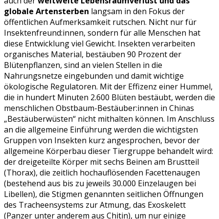
auch der
weltweite Lebensraumverlust und das
globale Artensterben
langsam in den Fokus der
öffentlichen Aufmerksamkeit rutschen. Nicht nur für
Insektenfreund:innen, sondern für alle Menschen hat
diese Entwicklung viel Gewicht. Insekten verarbeiten
organisches Material, bestäuben 90 Prozent der
Blütenpflanzen, sind an vielen Stellen in die
Nahrungsnetze eingebunden und damit wichtige
ökologische Regulatoren. Mit der Effizenz einer Hummel,
die in hundert Minuten 2.600 Blüten bestäubt, werden die
menschlichen Obstbaum-Bestäuber:innen in Chinas
„Bestäuberwüsten“ nicht mithalten können. Im Anschluss
an die allgemeine Einführung werden die wichtigsten
Gruppen von Insekten kurz angesprochen, bevor der
allgemeine Körperbau dieser Tiergruppe behandelt wird:
der dreigeteilte Körper mit sechs Beinen am Brustteil
(Thorax), die zeitlich hochauflösenden Facettenaugen
(bestehend aus bis zu jeweils 30.000 Einzelaugen bei
Libellen), die Stigmen genannten seitlichen Öffnungen
des Tracheensystems zur Atmung, das Exoskelett
(Panzer unter anderem aus Chitin), um nur einige