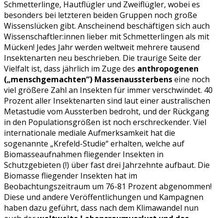
Schmetterlinge, Hautflügler und Zweiflügler, wobei es
besonders bei letzteren beiden Gruppen noch große
Wissenslücken gibt. Anscheinend beschäftigen sich auch
Wissenschaftler:innen lieber mit Schmetterlingen als mit
Mücken! Jedes Jahr werden weltweit mehrere tausend
Insektenarten neu beschrieben. Die traurige Seite der
Vielfalt ist, dass jährlich im Zuge des
anthropogenen
(„menschgemachten“) Massenaussterbens
eine noch
viel größere Zahl an Insekten für immer verschwindet. 40
Prozent aller Insektenarten sind laut einer australischen
Metastudie vom Aussterben bedroht, und der Rückgang
in den Populationsgrößen ist noch erschreckender. Viel
internationale mediale Aufmerksamkeit hat die
sogenannte „Krefeld-Studie“ erhalten, welche auf
Biomasseaufnahmen fliegender Insekten in
Schutzgebieten (!) über fast drei Jahrzehnte aufbaut. Die
Biomasse fliegender Insekten hat im
Beobachtungszeitraum um 76-81 Prozent abgenommen!
Diese und andere Veröffentlichungen und Kampagnen
haben dazu geführt, dass nach dem Klimawandel nun