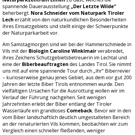
spannende Dauerausstellung
„Der Letzte Wilde“
beherbergt.
Nora Schneider vom Naturpark Tiroler
Lech
erzählt von den naturkundlichen Besonderheiten
ihres Einsatzgebiets und stellt einige der Schwerpunkte
der Naturparkarbeit vor.
Am Samstagmorgen sind wir bei der Hammerschmiede in
Vils mit der
Biologin Caroline Winklmair
verabredet,
ihres Zeichens Schutzgebietsbetreuerin im Lechtal und
eine der
Biberbeauftragten
des Landes Tirol. Sie nimmt
uns mit auf eine spannende Tour durch „ihr“ Biberrevier
– kurioserweise genau jenes Gebiet, aus dem vor gut 200
Jahren der letzte Biber Tirols entnommen wurde. Den
vielfältigen Ursachen für die Ausrottung wollen wir im
Verlauf der Führung nachgehen. Seit wenigen
Jahrzehnten erlebt der Biber entlang der Tiroler
Wasserläufe ein grandioses
Comeback
. Bevor wir in den
vom Biber landschaftlich deutlich umgestalteten Bereich
an der renaturierten Vils kommen, beobachten wir zum
Vergleich einen schneller fließenden, weniger