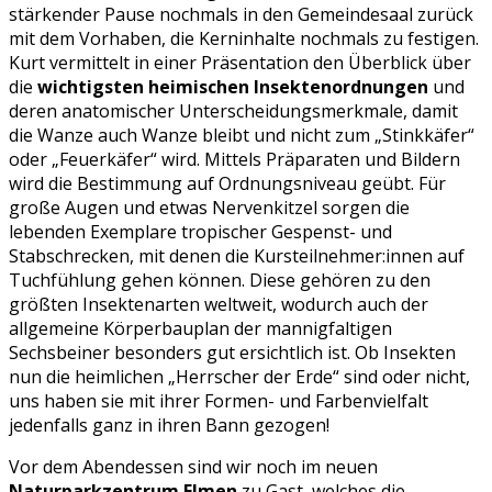
stärkender Pause nochmals in den Gemeindesaal zurück
mit dem Vorhaben, die Kerninhalte nochmals zu festigen.
Kurt vermittelt in einer Präsentation den Überblick über
die
wichtigsten heimischen Insektenordnungen
und
deren anatomischer Unterscheidungsmerkmale, damit
die Wanze auch Wanze bleibt und nicht zum „Stinkkäfer“
oder „Feuerkäfer“ wird. Mittels Präparaten und Bildern
wird die Bestimmung auf Ordnungsniveau geübt. Für
große Augen und etwas Nervenkitzel sorgen die
lebenden Exemplare tropischer Gespenst- und
Stabschrecken, mit denen die Kursteilnehmer:innen auf
Tuchfühlung gehen können. Diese gehören zu den
größten Insektenarten weltweit, wodurch auch der
allgemeine Körperbauplan der mannigfaltigen
Sechsbeiner besonders gut ersichtlich ist. Ob Insekten
nun die heimlichen „Herrscher der Erde“ sind oder nicht,
uns haben sie mit ihrer Formen- und Farbenvielfalt
jedenfalls ganz in ihren Bann gezogen!
Vor dem Abendessen sind wir noch im neuen
Naturparkzentrum
Elmen
zu Gast, welches die