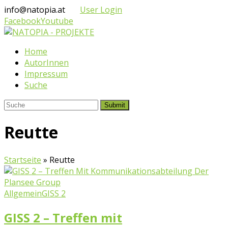
info@natopia.at
User Login
Facebook
Youtube
Home
AutorInnen
Impressum
Suche
Submit
Reutte
Startseite
»
Reutte
Allgemein
GISS 2
GISS 2 – Treffen mit