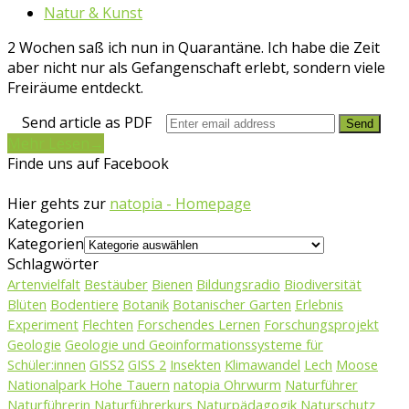
Natur & Kunst
2 Wochen saß ich nun in Quarantäne. Ich habe die Zeit
aber nicht nur als Gefangenschaft erlebt, sondern viele
Freiräume entdeckt.
Send article as PDF
Mehr Lesen
→
Finde uns auf Facebook
Hier gehts zur
natopia - Homepage
Kategorien
Kategorien
Schlagwörter
Artenvielfalt
Bestäuber
Bienen
Bildungsradio
Biodiversität
Blüten
Bodentiere
Botanik
Botanischer Garten
Erlebnis
Experiment
Flechten
Forschendes Lernen
Forschungsprojekt
Geologie
Geologie und Geoinformationssysteme für
Schüler:innen
GISS2
GISS 2
Insekten
Klimawandel
Lech
Moose
Nationalpark Hohe Tauern
natopia Ohrwurm
Naturführer
Naturführerin
Naturführerkurs
Naturpädagogik
Naturschutz