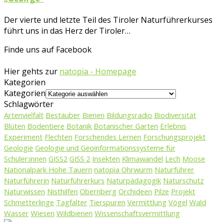
Der vierte und letzte Teil des Tiroler Naturführerkurses
führt uns in das Herz der Tiroler…
Finde uns auf Facebook
Hier gehts zur
natopia - Homepage
Kategorien
Kategorien
Schlagwörter
Artenvielfalt
Bestäuber
Bienen
Bildungsradio
Biodiversität
Blüten
Bodentiere
Botanik
Botanischer Garten
Erlebnis
Experiment
Flechten
Forschendes Lernen
Forschungsprojekt
Geologie
Geologie und Geoinformationssysteme für
Schüler:innen
GISS2
GISS 2
Insekten
Klimawandel
Lech
Moose
Nationalpark Hohe Tauern
natopia Ohrwurm
Naturführer
Naturführerin
Naturführerkurs
Naturpädagogik
Naturschutz
Naturwissen
Nisthilfen
Obernberg
Orchideen
Pilze
Projekt
Schmetterlinge
Tagfalter
Tierspuren
Vermittlung
Vögel
Wald
Wasser
Wiesen
Wildbienen
Wissenschaftsvermittlung