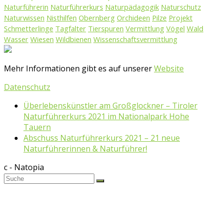
Naturführerin
Naturführerkurs
Naturpädagogik
Naturschutz
Naturwissen
Nisthilfen
Obernberg
Orchideen
Pilze
Projekt
Schmetterlinge
Tagfalter
Tierspuren
Vermittlung
Vögel
Wald
Wasser
Wiesen
Wildbienen
Wissenschaftsvermittlung
Mehr Informationen gibt es auf unserer
Website
Datenschutz
Überlebenskünstler am Großglockner – Tiroler
Naturführerkurs 2021 im Nationalpark Hohe
Tauern
Abschuss Naturführerkurs 2021 – 21 neue
Naturführerinnen & Naturführer!
c - Natopia