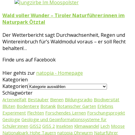
Wald voller Wunder – Tiroler Naturführer:innen im
Naturpark Ötztal
Der Wetterbericht sagt Durchwachsenheit, Regen und
Wintereinbruch für’s Waldmodul voraus – er soll Recht
behalten!…
Finde uns auf Facebook
Hier gehts zur
natopia - Homepage
Kategorien
Kategorien
Schlagwörter
Artenvielfalt
Bestäuber
Bienen
Bildungsradio
Biodiversität
Blüten
Bodentiere
Botanik
Botanischer Garten
Erlebnis
Experiment
Flechten
Forschendes Lernen
Forschungsprojekt
Geologie
Geologie und Geoinformationssysteme für
Schüler:innen
GISS2
GISS 2
Insekten
Klimawandel
Lech
Moose
Nationalpark Hohe Tauern
natopia Ohrwurm
Naturführer