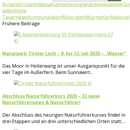
Botanik
Enzian
Feldspat
Gämse
Geologie
Gesteine
Glimmer
Gr
leiten
Hohe
Tauern
Kals
Kommunikation
Mineralien
Murmeltier
National
Frühere Beiträge
Naturpark Tiroler Lech – 9. bis 12. Juli 2020 – „Wasser“
Das Moor in Heiterwang ist unser Ausganspunkt für die
vier Tage im Außerfern. Beim Sunnawirt…
Abschluss Naturführerkurs 2020 – 32 neue
Naturführerinnen & Naturführer!
Der Abschluss des heurigen Naturführerkurses findet in
drei Etappen und an drei unterschiedlichen Orten statt.…