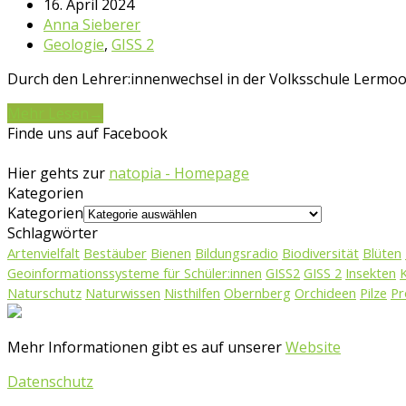
16. April 2024
Anna Sieberer
Geologie
,
GISS 2
Durch den Lehrer:innenwechsel in der Volksschule Lermoos
Mehr Lesen
→
Finde uns auf Facebook
Hier gehts zur
natopia - Homepage
Kategorien
Kategorien
Schlagwörter
Artenvielfalt
Bestäuber
Bienen
Bildungsradio
Biodiversität
Blüten
Geoinformationssysteme für Schüler:innen
GISS2
GISS 2
Insekten
Naturschutz
Naturwissen
Nisthilfen
Obernberg
Orchideen
Pilze
Pr
Mehr Informationen gibt es auf unserer
Website
Datenschutz