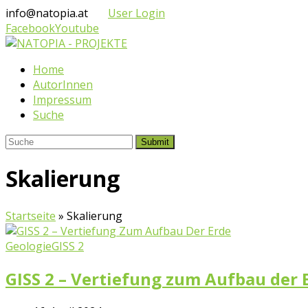
info@natopia.at
User Login
Facebook
Youtube
Home
AutorInnen
Impressum
Suche
Submit
Skalierung
Startseite
»
Skalierung
Geologie
GISS 2
GISS 2 – Vertiefung zum Aufbau der 