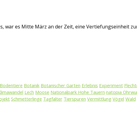
, war es Mitte März an der Zeit, eine Vertiefungseinheit z
Bodentiere
Botanik
Botanischer Garten
Erlebnis
Experiment
Flecht
Klimawandel
Lech
Moose
Nationalpark Hohe Tauern
natopia Ohrw
ojekt
Schmetterlinge
Tagfalter
Tierspuren
Vermittlung
Vögel
Wald