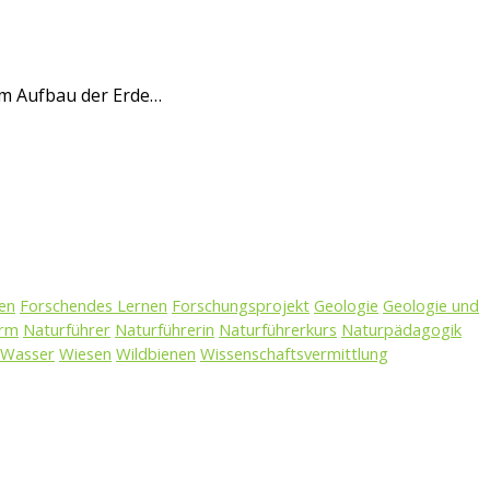
um Aufbau der Erde…
en
Forschendes Lernen
Forschungsprojekt
Geologie
Geologie und
urm
Naturführer
Naturführerin
Naturführerkurs
Naturpädagogik
Wasser
Wiesen
Wildbienen
Wissenschaftsvermittlung