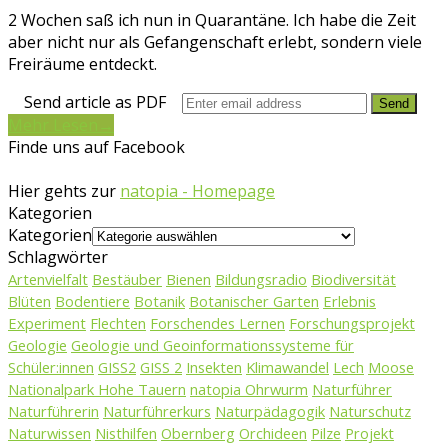
2 Wochen saß ich nun in Quarantäne. Ich habe die Zeit
aber nicht nur als Gefangenschaft erlebt, sondern viele
Freiräume entdeckt.
Send article as PDF
Mehr Lesen
→
Finde uns auf Facebook
Hier gehts zur
natopia - Homepage
Kategorien
Kategorien
Schlagwörter
Artenvielfalt
Bestäuber
Bienen
Bildungsradio
Biodiversität
Blüten
Bodentiere
Botanik
Botanischer Garten
Erlebnis
Experiment
Flechten
Forschendes Lernen
Forschungsprojekt
Geologie
Geologie und Geoinformationssysteme für
Schüler:innen
GISS2
GISS 2
Insekten
Klimawandel
Lech
Moose
Nationalpark Hohe Tauern
natopia Ohrwurm
Naturführer
Naturführerin
Naturführerkurs
Naturpädagogik
Naturschutz
Naturwissen
Nisthilfen
Obernberg
Orchideen
Pilze
Projekt