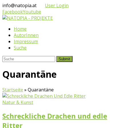
info@natopia.at
User Login
Facebook
Youtube
Home
AutorInnen
Impressum
Suche
Submit
Quarantäne
Startseite
»
Quarantäne
Natur & Kunst
Schreckliche Drachen und edle
Ritter