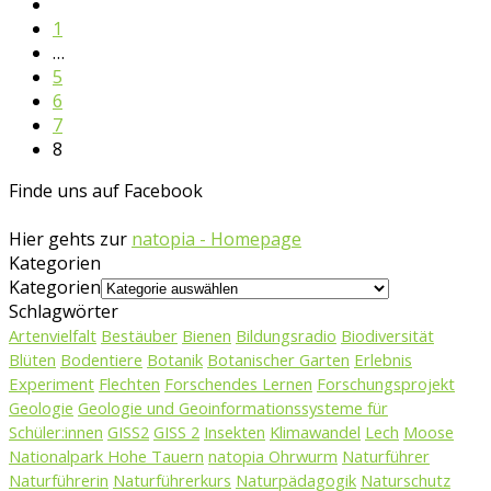
1
…
5
6
7
8
Finde uns auf Facebook
Hier gehts zur
natopia - Homepage
Kategorien
Kategorien
Schlagwörter
Artenvielfalt
Bestäuber
Bienen
Bildungsradio
Biodiversität
Blüten
Bodentiere
Botanik
Botanischer Garten
Erlebnis
Experiment
Flechten
Forschendes Lernen
Forschungsprojekt
Geologie
Geologie und Geoinformationssysteme für
Schüler:innen
GISS2
GISS 2
Insekten
Klimawandel
Lech
Moose
Nationalpark Hohe Tauern
natopia Ohrwurm
Naturführer
Naturführerin
Naturführerkurs
Naturpädagogik
Naturschutz