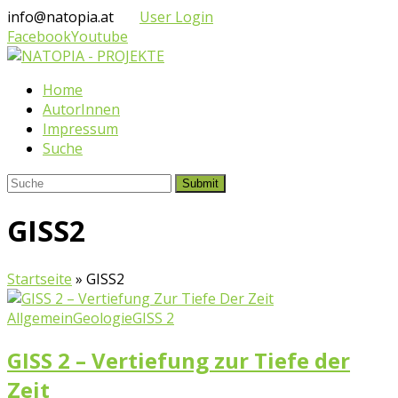
info@natopia.at
User Login
Facebook
Youtube
Home
AutorInnen
Impressum
Suche
Submit
GISS2
Startseite
»
GISS2
Allgemein
Geologie
GISS 2
GISS 2 – Vertiefung zur Tiefe der
Zeit