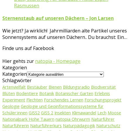
Sternenstaub auf unseren Dächern – Jon Larsen
Wie jetzt? Ja wirklich! Jahrmilliarden alte Partikel unseres
Sonnensystems auf unseren Dächern.. Du brauchst: Ein…
Finde uns auf Facebook
Hier gehts zur
natopia - Homepage
Kategorien
Kategorien
Schlagwörter
Artenvielfalt
Bestäuber
Bienen
Bildungsradio
Biodiversität
Blüten
Bodentiere
Botanik
Botanischer Garten
Erlebnis
Experiment
Flechten
Forschendes Lernen
Forschungsprojekt
Geologie
Geologie und Geoinformationssysteme für
Schüler:innen
GISS2
GISS 2
Insekten
Klimawandel
Lech
Moose
Nationalpark Hohe Tauern
natopia Ohrwurm
Naturführer
Naturführerin
Naturführerkurs
Naturpädagogik
Naturschutz