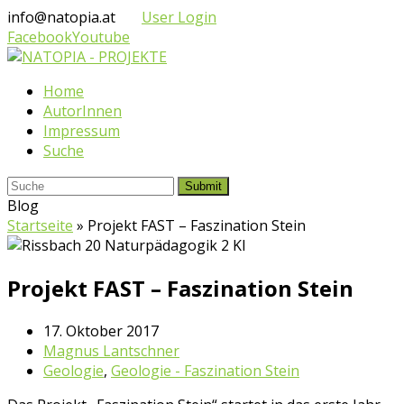
info@natopia.at
User Login
Facebook
Youtube
Home
AutorInnen
Impressum
Suche
Submit
Blog
Startseite
»
Projekt FAST – Faszination Stein
Projekt FAST – Faszination Stein
17. Oktober 2017
Magnus Lantschner
Geologie
,
Geologie - Faszination Stein